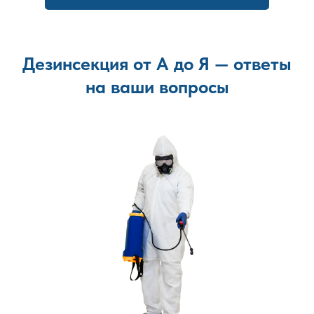
также гель-приманки.
Учитываем особенности каждого помещения и
степень зараженности.
Выезд специалиста возможен в день обращения.
Дезинсекция от А до Я — ответы
на ваши вопросы
Этапы уничтожения тараканов
Вы оставляете заявку, и мы уточняем все детали по
телефону.
Наш специалист выезжает на место, чтобы
определить степень заражения и выявить основные
очаги.
Подбираем оптимальный способ уничтожения
тараканов в зависимости от ситуации.
Используем сертифицированные препараты и
передовые технологии.
Проверяем, что тараканы полностью уничтожены.
Даём советы по предотвращению повторного
появления насекомых.