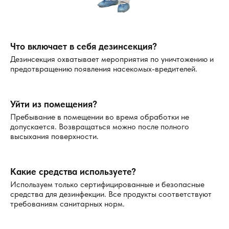
Современные методы борьбы с тараканами
Мы используем передовые методы, которые доказали
Что включает в себя дезинсекция?
свою эффективность:
Дезинсекция охватывает мероприятия по уничтожению и
предотвращению появления насекомых-вредителей.
Холодный туман
. Распыление инсектицидного
раствора в виде мелкодисперсного аэрозоля,
который проникает даже в труднодоступные места.
Уйти из помещения?
Горячий туман
. Метод, при котором препарат
Пребывание в помещении во время обработки не
распыляется в виде горячего пара, обеспечивая
допускается. Возвращаться можно после полного
равномерную обработку помещений.
высыхания поверхности.
Гель-приманки
. Средства в виде геля привлекают
тараканов, которые переносят яд в свои гнезда,
уничтожая всю колонию.
Какие средства используете?
Барьерная защита
. Создается защитный слой,
Используем только сертифицированные и безопасные
предотвращающий проникновение тараканов из
средства для дезинфекции. Все продукты соответствуют
требованиям санитарных норм.
соседних помещений.
Сколько стоит уничтожение тараканов в